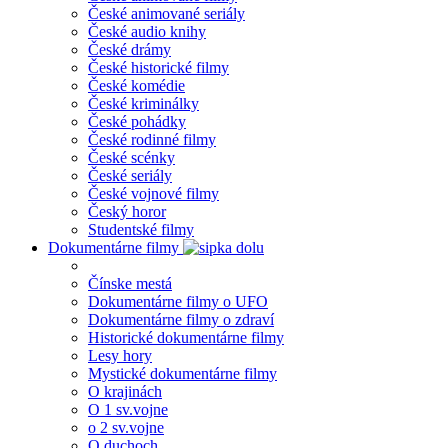
České animované seriály
České audio knihy
České drámy
České historické filmy
České komédie
České kriminálky
České pohádky
České rodinné filmy
České scénky
České seriály
České vojnové filmy
Český horor
Studentské filmy
Dokumentárne filmy
Čínske mestá
Dokumentárne filmy o UFO
Dokumentárne filmy o zdraví
Historické dokumentárne filmy
Lesy hory
Mystické dokumentárne filmy
O krajinách
O 1 sv.vojne
o 2 sv.vojne
O duchoch