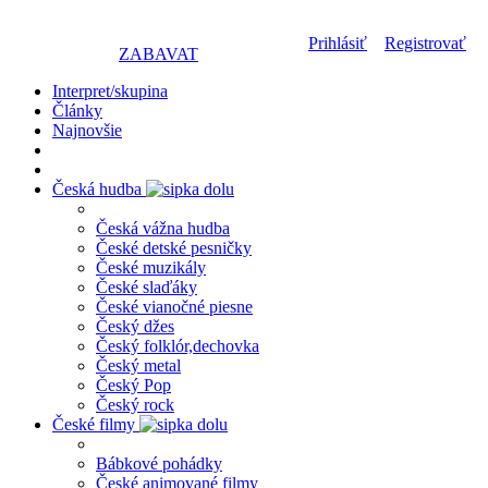
Prihlásiť
Registrovať
ZABAVAT
Interpret/skupina
Články
Najnovšie
Česká hudba
Česká vážna hudba
České detské pesničky
České muzikály
České slaďáky
České vianočné piesne
Český džes
Český folklór,dechovka
Český metal
Český Pop
Český rock
České filmy
Bábkové pohádky
České animované filmy