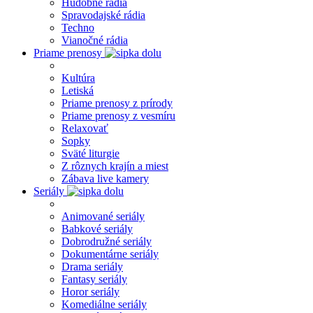
Hudobné rádia
Spravodajské rádia
Techno
Vianočné rádia
Priame prenosy
Kultúra
Letiská
Priame prenosy z prírody
Priame prenosy z vesmíru
Relaxovať
Sopky
Sväté liturgie
Z rôznych krajín a miest
Zábava live kamery
Seriály
Animované seriály
Babkové seriály
Dobrodružné seriály
Dokumentárne seriály
Drama seriály
Fantasy seriály
Horor seriály
Komediálne seriály