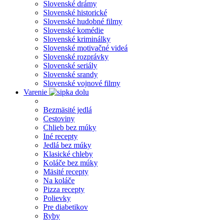
Slovenské drámy
Slovenské historické
Slovenské hudobné filmy
Slovenské komédie
Slovenské kriminálky
Slovenské motivačné videá
Slovenské rozprávky
Slovenské seriály
Slovenské srandy
Slovenské vojnové filmy
Varenie
Bezmäsité jedlá
Cestoviny
Chlieb bez múky
Iné recepty
Jedlá bez múky
Klasické chleby
Koláče bez múky
Mäsité recepty
Na koláče
Pizza recepty
Polievky
Pre diabetikov
Ryby