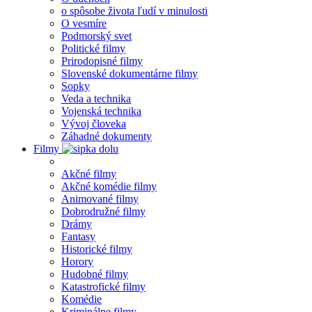
o spôsobe života ľudí v minulosti
O vesmíre
Podmorský svet
Politické filmy
Prirodopisné filmy
Slovenské dokumentárne filmy
Sopky
Veda a technika
Vojenská technika
Vývoj človeka
Záhadné dokumenty
Filmy
Akčné filmy
Akčné komédie filmy
Animované filmy
Dobrodružné filmy
Drámy
Fantasy
Historické filmy
Horory
Hudobné filmy
Katastrofické filmy
Komédie
Kriminálne filmy