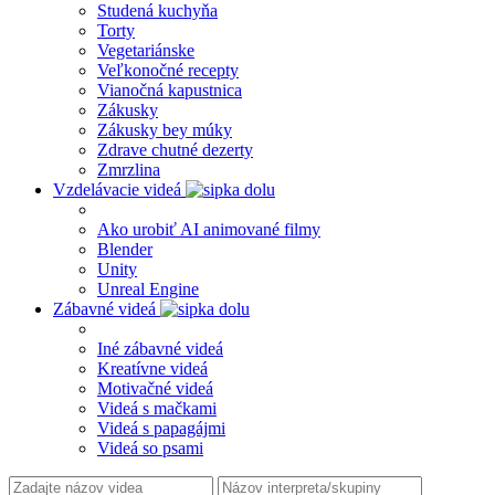
Studená kuchyňa
Torty
Vegetariánske
Veľkonočné recepty
Vianočná kapustnica
Zákusky
Zákusky bey múky
Zdrave chutné dezerty
Zmrzlina
Vzdelávacie videá
Ako urobiť AI animované filmy
Blender
Unity
Unreal Engine
Zábavné videá
Iné zábavné videá
Kreatívne videá
Motivačné videá
Videá s mačkami
Videá s papagájmi
Videá so psami