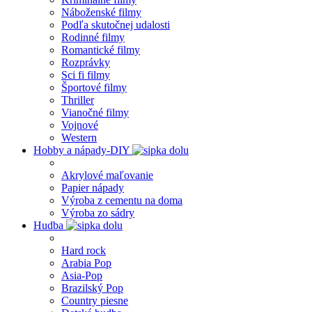
Náboženské filmy
Podľa skutočnej udalosti
Rodinné filmy
Romantické filmy
Rozprávky
Sci fi filmy
Športové filmy
Thriller
Vianočné filmy
Vojnové
Western
Hobby a nápady-DIY
Akrylové maľovanie
Papier nápady
Výroba z cementu na doma
Výroba zo sádry
Hudba
Hard rock
Arabia Pop
Asia-Pop
Brazilský Pop
Country piesne