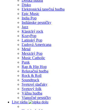
Detská hudba
Disko
Elektronická tanečná hudba
Epic Music
India Pop
Indiánske pesničky
Jazz
Klasický rock
KozyPop
Latinský Pop
Ľudová Americana
Metal
Mexický Pop
Music Catholic
Punk
Rap & Hip Hop
Relaxačná hudba
Rock & Roll
Soundtrack
Svetové slaďaky
Svetový folk
Vážna hudba
Vianočné pesničky
Live rádia