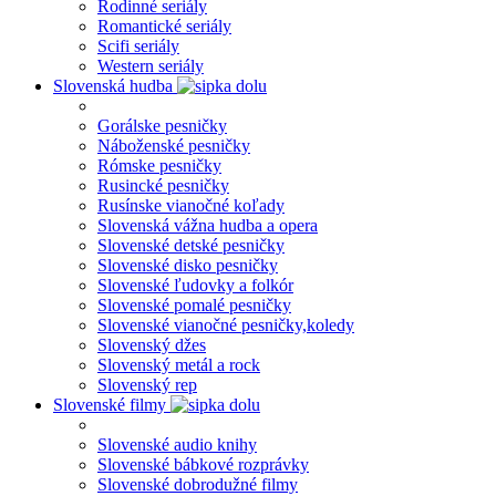
Rodinné seriály
Romantické seriály
Scifi seriály
Western seriály
Slovenská hudba
Gorálske pesničky
Náboženské pesničky
Rómske pesničky
Rusincké pesničky
Rusínske vianočné koľady
Slovenská vážna hudba a opera
Slovenské detské pesničky
Slovenské disko pesničky
Slovenské ľudovky a folkór
Slovenské pomalé pesničky
Slovenské vianočné pesničky,koledy
Slovenský džes
Slovenský metál a rock
Slovenský rep
Slovenské filmy
Slovenské audio knihy
Slovenské bábkové rozprávky
Slovenské dobrodužné filmy