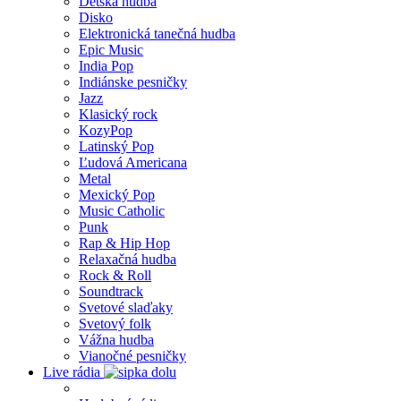
Detská hudba
Disko
Elektronická tanečná hudba
Epic Music
India Pop
Indiánske pesničky
Jazz
Klasický rock
KozyPop
Latinský Pop
Ľudová Americana
Metal
Mexický Pop
Music Catholic
Punk
Rap & Hip Hop
Relaxačná hudba
Rock & Roll
Soundtrack
Svetové slaďaky
Svetový folk
Vážna hudba
Vianočné pesničky
Live rádia