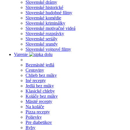
Slovenské drámy
Slovenské historické
Slovenské hudobné filmy
Slovenské komédie
Slovenské kriminálky
Slovenské motivačné videá
Slovenské rozprávky
Slovenské seriály
Slovenské srandy
Slovenské vojnové filmy
Varenie
Bezmäsité jedlá
Cestoviny
Chlieb bez múky
Iné recepty
Jedlá bez múky
Klasické chleby
Koláče bez múky
Mäsité recepty
Na koláče
Pizza recepty
Polievky
Pre diabetikov
Ryby