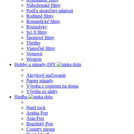
Náboženské filmy
Podľa skutočnej udalosti
Rodinné filmy
Romantické filmy
Rozprávky
Sci fi filmy
Športové filmy
Thriller
Vianočné filmy
Vojnové
Western
Hobby a nápady-DIY
Akrylové maľovanie
Papier nápady
Výroba z cementu na doma
Výroba zo sádry
Hudba
Hard rock
Arabia Pop
Asia-Pop
Brazilský Pop
Country piesne