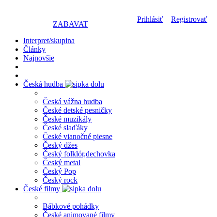
Prihlásiť
Registrovať
ZABAVAT
Interpret/skupina
Články
Najnovšie
Česká hudba
Česká vážna hudba
České detské pesničky
České muzikály
České slaďáky
České vianočné piesne
Český džes
Český folklór,dechovka
Český metal
Český Pop
Český rock
České filmy
Bábkové pohádky
České animované filmy