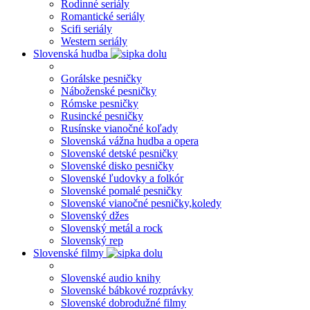
Rodinné seriály
Romantické seriály
Scifi seriály
Western seriály
Slovenská hudba
Gorálske pesničky
Náboženské pesničky
Rómske pesničky
Rusincké pesničky
Rusínske vianočné koľady
Slovenská vážna hudba a opera
Slovenské detské pesničky
Slovenské disko pesničky
Slovenské ľudovky a folkór
Slovenské pomalé pesničky
Slovenské vianočné pesničky,koledy
Slovenský džes
Slovenský metál a rock
Slovenský rep
Slovenské filmy
Slovenské audio knihy
Slovenské bábkové rozprávky
Slovenské dobrodužné filmy