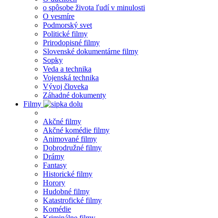
o spôsobe života ľudí v minulosti
O vesmíre
Podmorský svet
Politické filmy
Prirodopisné filmy
Slovenské dokumentárne filmy
Sopky
Veda a technika
Vojenská technika
Vývoj človeka
Záhadné dokumenty
Filmy
Akčné filmy
Akčné komédie filmy
Animované filmy
Dobrodružné filmy
Drámy
Fantasy
Historické filmy
Horory
Hudobné filmy
Katastrofické filmy
Komédie
Kriminálne filmy