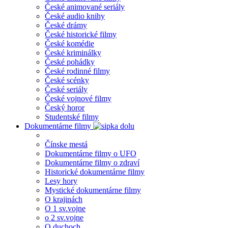
České animované seriály
České audio knihy
České drámy
České historické filmy
České komédie
České kriminálky
České pohádky
České rodinné filmy
České scénky
České seriály
České vojnové filmy
Český horor
Studentské filmy
Dokumentárne filmy
Čínske mestá
Dokumentárne filmy o UFO
Dokumentárne filmy o zdraví
Historické dokumentárne filmy
Lesy hory
Mystické dokumentárne filmy
O krajinách
O 1 sv.vojne
o 2 sv.vojne
O duchoch