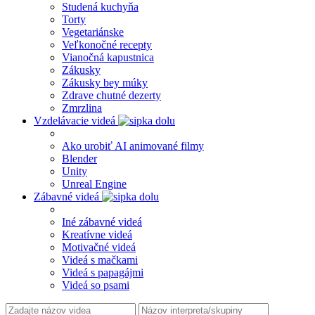
Studená kuchyňa
Torty
Vegetariánske
Veľkonočné recepty
Vianočná kapustnica
Zákusky
Zákusky bey múky
Zdrave chutné dezerty
Zmrzlina
Vzdelávacie videá
Ako urobiť AI animované filmy
Blender
Unity
Unreal Engine
Zábavné videá
Iné zábavné videá
Kreatívne videá
Motivačné videá
Videá s mačkami
Videá s papagájmi
Videá so psami