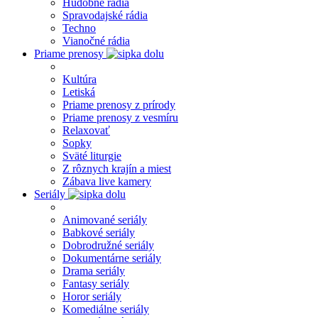
Hudobné rádia
Spravodajské rádia
Techno
Vianočné rádia
Priame prenosy
Kultúra
Letiská
Priame prenosy z prírody
Priame prenosy z vesmíru
Relaxovať
Sopky
Sväté liturgie
Z rôznych krajín a miest
Zábava live kamery
Seriály
Animované seriály
Babkové seriály
Dobrodružné seriály
Dokumentárne seriály
Drama seriály
Fantasy seriály
Horor seriály
Komediálne seriály