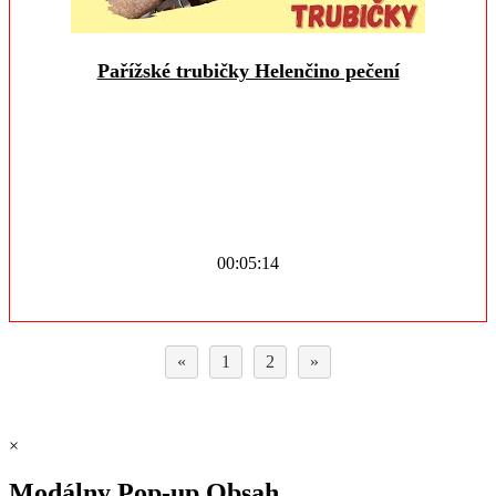
Pařížské trubičky Helenčino pečení
00:05:14
«
1
2
»
×
Modálny Pop-up Obsah