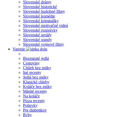
Slovenské drámy
Slovenské historické
Slovenské hudobné filmy
Slovenské komédie
Slovenské kriminálky
Slovenské motivačné videá
Slovenské rozprávky
Slovenské seriály
Slovenské srandy
Slovenské vojnové filmy
Varenie
Bezmäsité jedlá
Cestoviny
Chlieb bez múky
Iné recepty
Jedlá bez múky
Klasické chleby
Koláče bez múky
Mäsité recepty
Na koláče
Pizza recepty
Polievky
Pre diabetikov
Ryby