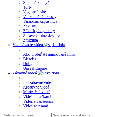
Studená kuchyňa
Torty
Vegetariánske
Veľkonočné recepty
Vianočná kapustnica
Zákusky
Zákusky bey múky
Zdrave chutné dezerty
Zmrzlina
Vzdelávacie videá
Ako urobiť AI animované filmy
Blender
Unity
Unreal Engine
Zábavné videá
Iné zábavné videá
Kreatívne videá
Motivačné videá
Videá s mačkami
Videá s papagájmi
Videá so psami