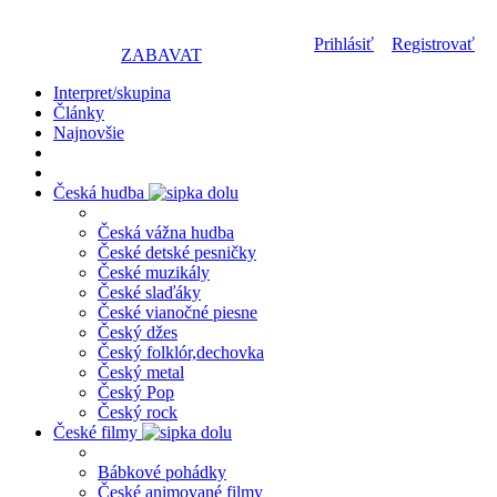
Prihlásiť
Registrovať
ZABAVAT
Interpret/skupina
Články
Najnovšie
Česká hudba
Česká vážna hudba
České detské pesničky
České muzikály
České slaďáky
České vianočné piesne
Český džes
Český folklór,dechovka
Český metal
Český Pop
Český rock
České filmy
Bábkové pohádky
České animované filmy