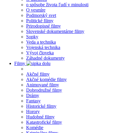
o spôsobe života ľudí v minulosti
O vesmíre
Podmorský svet
Politické filmy
Prirodopisné filmy
Slovenské dokumentárne filmy
Sopky
Veda a technika
Vojenská technika
Vývoj človeka
Záhadné dokumenty
Filmy
Akčné filmy
Akčné komédie filmy
Animované filmy
Dobrodružné filmy
Drámy
Fantasy
Historické filmy
Horory
Hudobné filmy
Katastrofické filmy
Komédie
Kriminálne filmy