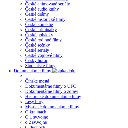
České animované seriály
České audio knihy
České drámy
České historické filmy
České komédie
České kriminálky
České pohádky
České rodinné filmy
České scénky
České seriály
České vojnové filmy
Český horor
Studentské filmy
Dokumentárne filmy
Čínske mestá
Dokumentárne filmy o UFO
Dokumentárne filmy o zdraví
Historické dokumentárne filmy
Lesy hory
Mystické dokumentárne filmy
O krajinách
O 1 sv.vojne
o 2 sv.vojne
O duchoch