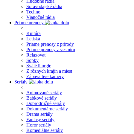
Hudobné rádia
Spravodajské rádia
Techno
Vianočné rádia
Priame prenosy
Kultúra
Letiská
Priame prenosy z prírody
Priame prenosy z vesmíru
Relaxovať
Sopky
Sväté liturgie
Z rôznych krajín a miest
Zábava live kamery
Seriály
Animované seriály
Babkové seriály
Dobrodružné seriály
Dokumentárne seriály
Drama seriály
Fantasy seriály
Horor seriály
Komediálne seriály