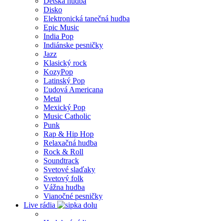
Detská hudba
Disko
Elektronická tanečná hudba
Epic Music
India Pop
Indiánske pesničky
Jazz
Klasický rock
KozyPop
Latinský Pop
Ľudová Americana
Metal
Mexický Pop
Music Catholic
Punk
Rap & Hip Hop
Relaxačná hudba
Rock & Roll
Soundtrack
Svetové slaďaky
Svetový folk
Vážna hudba
Vianočné pesničky
Live rádia