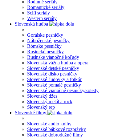
Rodinné seriály
Romantické seriály
Scifi seriály
Western seriály
Slovenská hudba
Gorálske pesničky
Náboženské pesničky
Rómske pesničky
Rusincké pesničky
Rusínske vianočné koľady
Slovenská vážna hudba a opera
Slovenské detské pesničky
Slovenské disko pesničky
Slovenské ľudovky a folkór
Slovenské pomalé pesničky
Slovenské vianočné pesničky,koledy
Slovenský džes
Slovenský metál a rock
Slovenský rep
Slovenské filmy
Slovenské audio knihy
Slovenské bábkové rozprávky
Slovenské dobrodužné filmy