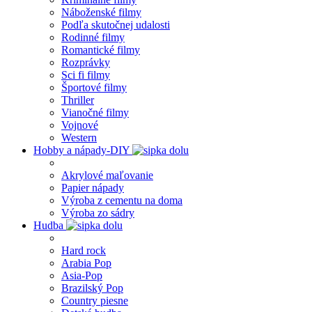
Náboženské filmy
Podľa skutočnej udalosti
Rodinné filmy
Romantické filmy
Rozprávky
Sci fi filmy
Športové filmy
Thriller
Vianočné filmy
Vojnové
Western
Hobby a nápady-DIY
Akrylové maľovanie
Papier nápady
Výroba z cementu na doma
Výroba zo sádry
Hudba
Hard rock
Arabia Pop
Asia-Pop
Brazilský Pop
Country piesne