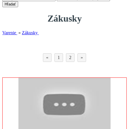
Hľadať
Zákusky
Varenie
»
Zákusky
«
1
2
»