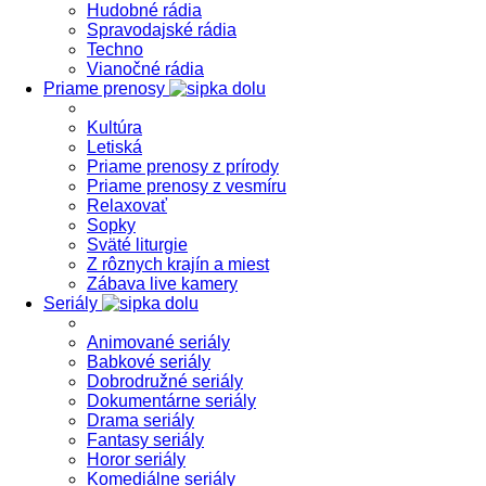
Hudobné rádia
Spravodajské rádia
Techno
Vianočné rádia
Priame prenosy
Kultúra
Letiská
Priame prenosy z prírody
Priame prenosy z vesmíru
Relaxovať
Sopky
Sväté liturgie
Z rôznych krajín a miest
Zábava live kamery
Seriály
Animované seriály
Babkové seriály
Dobrodružné seriály
Dokumentárne seriály
Drama seriály
Fantasy seriály
Horor seriály
Komediálne seriály