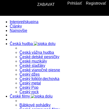
Prihlásiť
Registrovať
ZABAVAT
Interpret/skupina
Články
Najnovšie
Česká hudba
Česká vážna hudba
České detské pesničky
České muzikály
České slaďáky
České vianočné piesne
Český džes
Český folklór,dechovka
Český metal
Český Pop
Český rock
České filmy
Bábkové pohádky