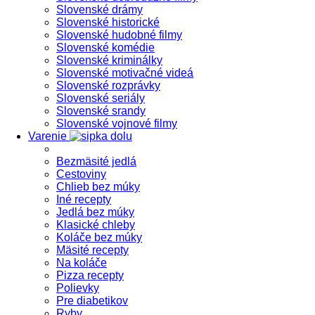
Slovenské drámy
Slovenské historické
Slovenské hudobné filmy
Slovenské komédie
Slovenské kriminálky
Slovenské motivačné videá
Slovenské rozprávky
Slovenské seriály
Slovenské srandy
Slovenské vojnové filmy
Varenie
Bezmäsité jedlá
Cestoviny
Chlieb bez múky
Iné recepty
Jedlá bez múky
Klasické chleby
Koláče bez múky
Mäsité recepty
Na koláče
Pizza recepty
Polievky
Pre diabetikov
Ryby