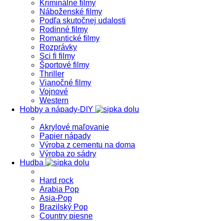
Kriminálne filmy
Náboženské filmy
Podľa skutočnej udalosti
Rodinné filmy
Romantické filmy
Rozprávky
Sci fi filmy
Športové filmy
Thriller
Vianočné filmy
Vojnové
Western
Hobby a nápady-DIY
Akrylové maľovanie
Papier nápady
Výroba z cementu na doma
Výroba zo sádry
Hudba
Hard rock
Arabia Pop
Asia-Pop
Brazilský Pop
Country piesne