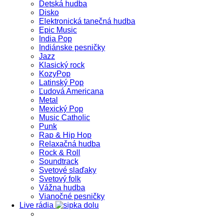
Detská hudba
Disko
Elektronická tanečná hudba
Epic Music
India Pop
Indiánske pesničky
Jazz
Klasický rock
KozyPop
Latinský Pop
Ľudová Americana
Metal
Mexický Pop
Music Catholic
Punk
Rap & Hip Hop
Relaxačná hudba
Rock & Roll
Soundtrack
Svetové slaďaky
Svetový folk
Vážna hudba
Vianočné pesničky
Live rádia