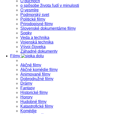
O duchoch
o spôsobe života ľudí v minulosti
O vesmíre
Podmorský svet
Politické filmy
Prirodopisné filmy
Slovenské dokumentárne filmy
Sopky
Veda a technika
Vojenská technika
Vývoj človeka
Záhadné dokumenty
Filmy
Akčné filmy
Akčné komédie filmy
Animované filmy
Dobrodružné filmy
Drámy
Fantasy
Historické filmy
Horory
Hudobné filmy
Katastrofické filmy
Komédie