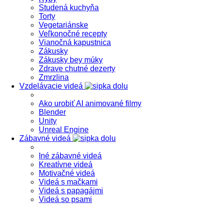
Studená kuchyňa
Torty
Vegetariánske
Veľkonočné recepty
Vianočná kapustnica
Zákusky
Zákusky bey múky
Zdrave chutné dezerty
Zmrzlina
Vzdelávacie videá
Ako urobiť AI animované filmy
Blender
Unity
Unreal Engine
Zábavné videá
Iné zábavné videá
Kreatívne videá
Motivačné videá
Videá s mačkami
Videá s papagájmi
Videá so psami