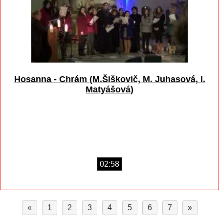
Hosanna - Chrám (M.Šiškovič, M. Juhasová, I.
Matyášová)
02:58
«
1
2
3
4
5
6
7
»