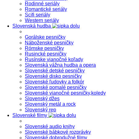
Rodinné seriály
Romantické seriály
Scifi seriály
Western seriály
Slovenská hudba
Gorálske pesničky
Náboženské pesničky
Rómske pesničky
Rusincké pesničky
Rusínske vianočné koľady
Slovenská vážna hudba a opera
Slovenské detské pesničky
Slovenské disko pesničky
Slovenské ľudovky a folkór
Slovenské pomalé pesničky
Slovenské vianočné pesničky,koledy
Slovenský džes
Slovenský metál a rock
Slovenský rep
Slovenské filmy
Slovenské audio knihy
Slovenské bábkové rozprávky
Slovenské dobrodužné filmy