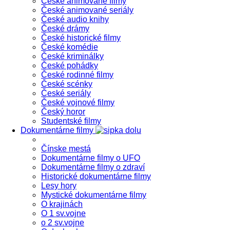
České animované filmy
České animované seriály
České audio knihy
České drámy
České historické filmy
České komédie
České kriminálky
České pohádky
České rodinné filmy
České scénky
České seriály
České vojnové filmy
Český horor
Studentské filmy
Dokumentárne filmy
Čínske mestá
Dokumentárne filmy o UFO
Dokumentárne filmy o zdraví
Historické dokumentárne filmy
Lesy hory
Mystické dokumentárne filmy
O krajinách
O 1 sv.vojne
o 2 sv.vojne