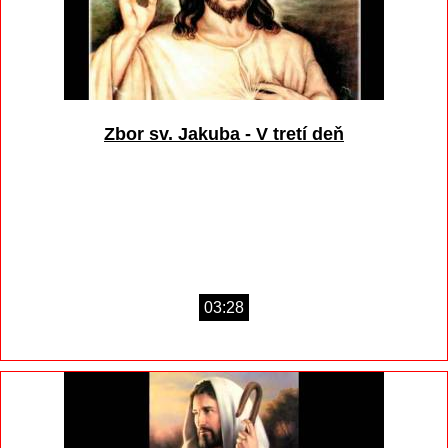
Zbor sv. Jakuba - V tretí deň
03:28