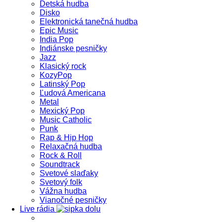
Detská hudba
Disko
Elektronická tanečná hudba
Epic Music
India Pop
Indiánske pesničky
Jazz
Klasický rock
KozyPop
Latinský Pop
Ľudová Americana
Metal
Mexický Pop
Music Catholic
Punk
Rap & Hip Hop
Relaxačná hudba
Rock & Roll
Soundtrack
Svetové slaďaky
Svetový folk
Vážna hudba
Vianočné pesničky
Live rádia