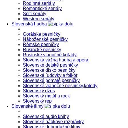
Rodinné seriály
Romantické seriály
Scifi seriály
Western seriály
Slovenská hudba
Gorálske pesničky
Náboženské pesničky
Rómske pesničky
Rusincké pesničky
Rusínske vianočné koľady
Slovenská vážna hudba a opera
Slovenské detské pesničky
Slovenské disko pesničky
Slovenské ľudovky a folkór
Slovenské pomalé pesničky
Slovenské vianočné pesničky,koledy
Slovenský džes
Slovenský metál a rock
Slovenský rep
Slovenské filmy
Slovenské audio knihy
Slovenské bábkové rozprávky
Slovenské dobrodužné filmy