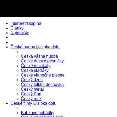
Interpret/skupina
Články
Najnovšie
Česká hudba
Česká vážna hudba
České detské pesničky
České muzikály
České slaďáky
České vianočné piesne
Český džes
Český folklór,dechovka
Český metal
Český Pop
Český rock
České filmy
Bábkové pohádky