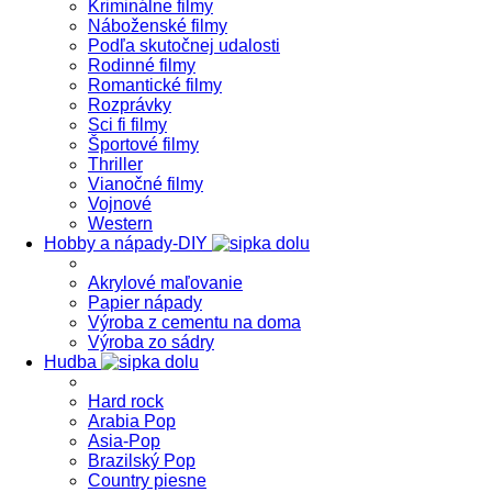
Kriminálne filmy
Náboženské filmy
Podľa skutočnej udalosti
Rodinné filmy
Romantické filmy
Rozprávky
Sci fi filmy
Športové filmy
Thriller
Vianočné filmy
Vojnové
Western
Hobby a nápady-DIY
Akrylové maľovanie
Papier nápady
Výroba z cementu na doma
Výroba zo sádry
Hudba
Hard rock
Arabia Pop
Asia-Pop
Brazilský Pop
Country piesne