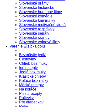
Slovenské drámy
Slovenské historické
Slovenské hudobné filmy
Slovenské komédie
Slovenské kriminálky
Slovenské motivačné videá
Slovenské rozprávky
Slovenské seriály
Slovenské srandy
Slovenské vojnové filmy
Varenie
Bezmäsité jedlá
Cestoviny
Chlieb bez múky
Iné recepty
Jedlá bez múky
Klasické chleby
Koláče bez múky
Mäsité recepty
Na koláče
Pizza recepty
Polievky
Pre diabetikov
Ryby