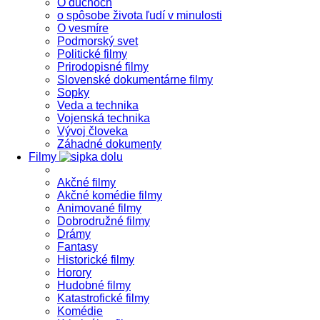
O duchoch
o spôsobe života ľudí v minulosti
O vesmíre
Podmorský svet
Politické filmy
Prirodopisné filmy
Slovenské dokumentárne filmy
Sopky
Veda a technika
Vojenská technika
Vývoj človeka
Záhadné dokumenty
Filmy
Akčné filmy
Akčné komédie filmy
Animované filmy
Dobrodružné filmy
Drámy
Fantasy
Historické filmy
Horory
Hudobné filmy
Katastrofické filmy
Komédie