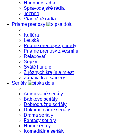
Hudobné rádia
Spravodajské rádia
Techno
Vianočné rádia
Priame prenosy
Kultúra
Letiská
Priame prenosy z prírody
Priame prenosy z vesmíru
Relaxovať
Sopky
Sväté liturgie
Z rôznych krajín a miest
Zábava live kamery
Seriály
Animované seriály
Babkové seriály
Dobrodružné seriály
Dokumentárne seriály
Drama seriály
Fantasy seriály
Horor seriály
Komediálne seriály