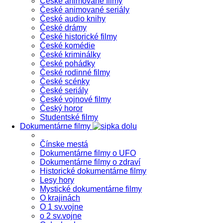
České animované filmy
České animované seriály
České audio knihy
České drámy
České historické filmy
České komédie
České kriminálky
České pohádky
České rodinné filmy
České scénky
České seriály
České vojnové filmy
Český horor
Studentské filmy
Dokumentárne filmy
Čínske mestá
Dokumentárne filmy o UFO
Dokumentárne filmy o zdraví
Historické dokumentárne filmy
Lesy hory
Mystické dokumentárne filmy
O krajinách
O 1 sv.vojne
o 2 sv.vojne