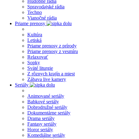
Hudobné rádia
Spravodajské rádia
Techno
Vianočné rádia
Priame prenosy
Kultúra
Letiská
Priame prenosy z prírody
Priame prenosy z vesmíru
Relaxovať
Sopky
Sväté liturgie
Z rôznych krajín a miest
Zábava live kamery
Seriály
Animované seriály
Babkové seriály
Dobrodružné seriály
Dokumentárne seriály
Drama seriály
Fantasy seriály
Horor seriály
Komediálne seriály