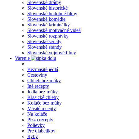
Slovenské drámy
Slovenské historické
Slovenské hudobné filmy
Slovenské komédie
Slovenské kriminálky
Slovenské motivačné videá
Slovenské rozprávky
Slovenské seriály
Slovenské srandy
Slovenské vojnové filmy
Varenie
Bezmäsité jedlá
Cestoviny
Chlieb bez múky
Iné recepty
Jedlá bez múky
Klasické chleby
Koláče bez múky
Mäsité recepty
Na koláče
Pizza recepty
Polievky
Pre diabetikov
Ryby