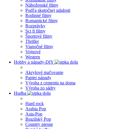
Náboženské filmy
Podľa skutočnej udalosti
Rodinné filmy
Romantické filmy
Rozprávky
Sci fi filmy
Športové filmy
Thriller
Vianočné filmy
Vojnové
Western
Hobby a nápady-DIY
Akrylové maľovanie
Papier nápady
Výroba z cementu na doma
Výroba zo sádry
Hudba
Hard rock
Arabia Pop
Asia-Pop
Brazilský Pop
Country piesne