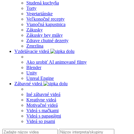
Studená kuchyňa
Torty
Vegetariánske
Veľkonočné recepty
Vianočná kapustnica
Zákusky
Zákusky bey múky
Zdrave chutné dezerty
Zmrzlina
Vzdelávacie videá
Ako urobiť AI animované filmy
Blender
Unity
Unreal Engine
Zábavné videá
Iné zábavné videá
Kreatívne videá
Motivačné videá
Videá s mačkami
Videá s papagájmi
Videá so psami