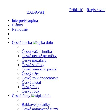
Prihlásiť
Registrovať
ZABAVAT
Interpret/skupina
Články
Najnovšie
Česká hudba
Česká vážna hudba
České detské pesničky
České muzikály
České slaďáky
České vianočné piesne
Český džes
Český folklór,dechovka
Český metal
Český Pop
Český rock
České filmy
Bábkové pohádky
České animované filmy