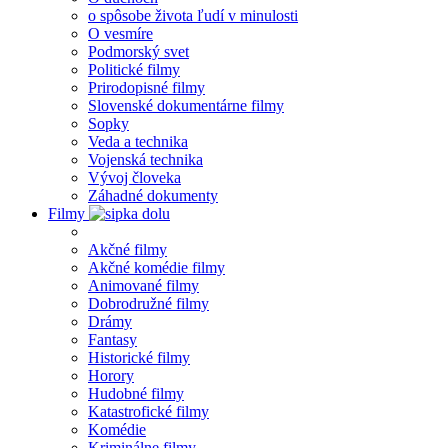
o spôsobe života ľudí v minulosti
O vesmíre
Podmorský svet
Politické filmy
Prirodopisné filmy
Slovenské dokumentárne filmy
Sopky
Veda a technika
Vojenská technika
Vývoj človeka
Záhadné dokumenty
Filmy
Akčné filmy
Akčné komédie filmy
Animované filmy
Dobrodružné filmy
Drámy
Fantasy
Historické filmy
Horory
Hudobné filmy
Katastrofické filmy
Komédie
Kriminálne filmy