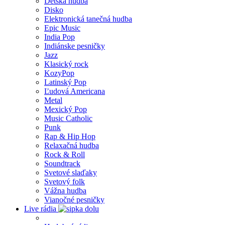
Detská hudba
Disko
Elektronická tanečná hudba
Epic Music
India Pop
Indiánske pesničky
Jazz
Klasický rock
KozyPop
Latinský Pop
Ľudová Americana
Metal
Mexický Pop
Music Catholic
Punk
Rap & Hip Hop
Relaxačná hudba
Rock & Roll
Soundtrack
Svetové slaďaky
Svetový folk
Vážna hudba
Vianočné pesničky
Live rádia