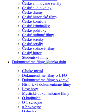
České animované seriály
České audio knihy
České drámy
České historické filmy
České komédie
České kriminálky
České pohádky
České rodinné filmy
České scénky
České seriály
České vojnové filmy
Český horor
Studentské filmy
Dokumentárne filmy
Čínske mestá
Dokumentárne filmy o UFO
Dokumentárne filmy o zdraví
Historické dokumentárne filmy
Lesy hory
Mystické dokumentárne filmy
O krajinách
O 1 sv.vojne
o 2 sv.vojne
O duchoch