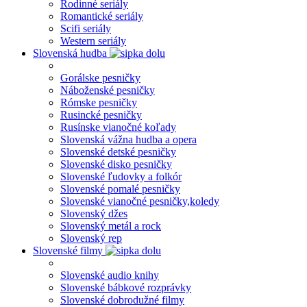
Rodinné seriály
Romantické seriály
Scifi seriály
Western seriály
Slovenská hudba
Gorálske pesničky
Náboženské pesničky
Rómske pesničky
Rusincké pesničky
Rusínske vianočné koľady
Slovenská vážna hudba a opera
Slovenské detské pesničky
Slovenské disko pesničky
Slovenské ľudovky a folkór
Slovenské pomalé pesničky
Slovenské vianočné pesničky,koledy
Slovenský džes
Slovenský metál a rock
Slovenský rep
Slovenské filmy
Slovenské audio knihy
Slovenské bábkové rozprávky
Slovenské dobrodužné filmy