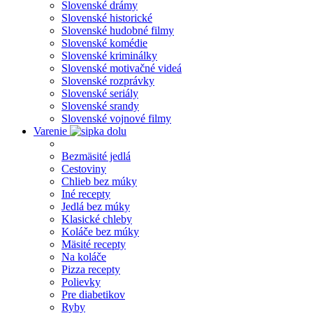
Slovenské drámy
Slovenské historické
Slovenské hudobné filmy
Slovenské komédie
Slovenské kriminálky
Slovenské motivačné videá
Slovenské rozprávky
Slovenské seriály
Slovenské srandy
Slovenské vojnové filmy
Varenie
Bezmäsité jedlá
Cestoviny
Chlieb bez múky
Iné recepty
Jedlá bez múky
Klasické chleby
Koláče bez múky
Mäsité recepty
Na koláče
Pizza recepty
Polievky
Pre diabetikov
Ryby