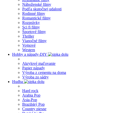
Náboženské filmy
Podľa skutočnej udalosti
Rodinné filmy
Romantické filmy
Rozprávky
Sci fi filmy
Športové filmy
Thriller
Vianočné filmy
Vojnové
Western
Hobby a nápady-DIY
Akrylové maľovanie
Papier nápady
Výroba z cementu na doma
Výroba zo sádry
Hudba
Hard rock
Arabia Pop
Asia-Pop
Brazilský Pop
Country piesne