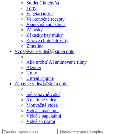
Studená kuchyňa
Torty
Vegetariánske
Veľkonočné recepty
Vianočná kapustnica
Zákusky
Zákusky bey múky
Zdrave chutné dezerty
Zmrzlina
Vzdelávacie videá
Ako urobiť AI animované filmy
Blender
Unity
Unreal Engine
Zábavné videá
Iné zábavné videá
Kreatívne videá
Motivačné videá
Videá s mačkami
Videá s papagájmi
Videá so psami