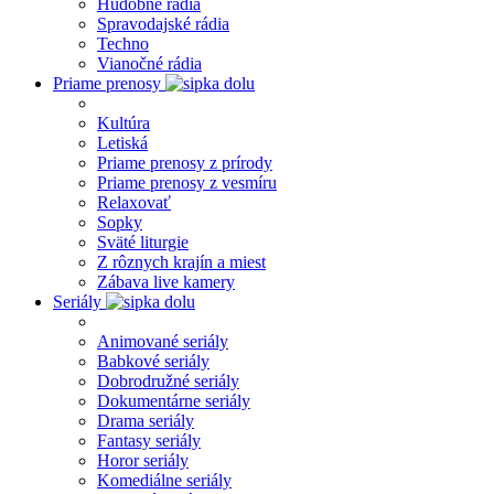
Hudobné rádia
Spravodajské rádia
Techno
Vianočné rádia
Priame prenosy
Kultúra
Letiská
Priame prenosy z prírody
Priame prenosy z vesmíru
Relaxovať
Sopky
Sväté liturgie
Z rôznych krajín a miest
Zábava live kamery
Seriály
Animované seriály
Babkové seriály
Dobrodružné seriály
Dokumentárne seriály
Drama seriály
Fantasy seriály
Horor seriály
Komediálne seriály