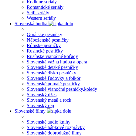
Rodinné seriály
Romantické seriály
Scifi seriály
Western seriály
Slovenská hudba
Gorálske pesničky
Náboženské pesničky
Rómske pesničky
Rusincké pesničky
Rusínske vianočné koľady
Slovenská vážna hudba a opera
Slovenské detské pesničky
Slovenské disko pesničky
Slovenské ľudovky a folkór
Slovenské pomalé pesničky
Slovenské vianočné pesničky,koledy
Slovenský džes
Slovenský metál a rock
Slovenský rep
Slovenské filmy
Slovenské audio knihy
Slovenské bábkové rozprávky
Slovenské dobrodužné filmy