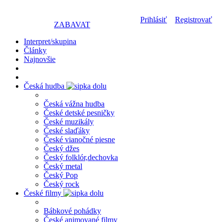
Prihlásiť
Registrovať
ZABAVAT
Interpret/skupina
Články
Najnovšie
Česká hudba
Česká vážna hudba
České detské pesničky
České muzikály
České slaďáky
České vianočné piesne
Český džes
Český folklór,dechovka
Český metal
Český Pop
Český rock
České filmy
Bábkové pohádky
České animované filmy