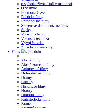
o spôsobe života ľudí v minulosti
O vesmíre
Podmorský svet
Politické filmy
Prirodopisné filmy
Slovenské dokumentárne filmy
Sopky
Veda a technika
Vojenská technika
Vývoj človeka
Záhadné dokumenty
Filmy
Akčné filmy
Akčné komédie filmy
Animované filmy
Dobrodružné filmy
Drámy
Fantasy
Historické filmy
Horory
Hudobné filmy
Katastrofické filmy
Komédie
Kriminálne filmy