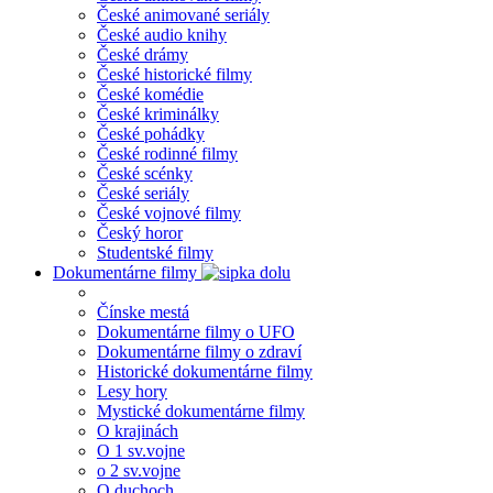
České animované seriály
České audio knihy
České drámy
České historické filmy
České komédie
České kriminálky
České pohádky
České rodinné filmy
České scénky
České seriály
České vojnové filmy
Český horor
Studentské filmy
Dokumentárne filmy
Čínske mestá
Dokumentárne filmy o UFO
Dokumentárne filmy o zdraví
Historické dokumentárne filmy
Lesy hory
Mystické dokumentárne filmy
O krajinách
O 1 sv.vojne
o 2 sv.vojne
O duchoch