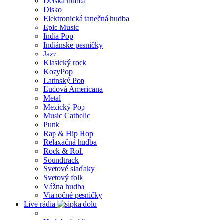
Detská hudba
Disko
Elektronická tanečná hudba
Epic Music
India Pop
Indiánske pesničky
Jazz
Klasický rock
KozyPop
Latinský Pop
Ľudová Americana
Metal
Mexický Pop
Music Catholic
Punk
Rap & Hip Hop
Relaxačná hudba
Rock & Roll
Soundtrack
Svetové slaďaky
Svetový folk
Vážna hudba
Vianočné pesničky
Live rádia